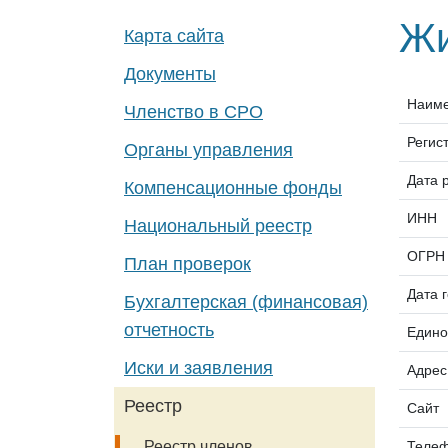
Жи
Карта сайта
Документы
Наим
Членство в СРО
Регис
Органы управления
Дата 
Компенсационные фонды
ИНН
Национальный реестр
ОГРН
План проверок
Дата 
Бухгалтерская (финансовая)
отчетность
Едино
Иски и заявления
Адрес
Реестр
Сайт
Теле
Реестр членов