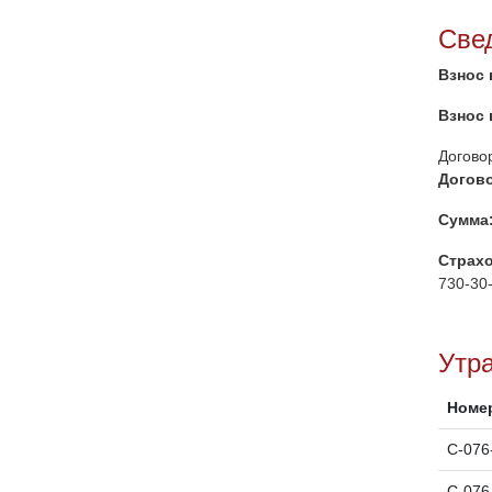
Све
Взнос 
Взнос 
Догово
Догово
Сумма
Страх
730-30-
Утр
Номе
C-076
C-076