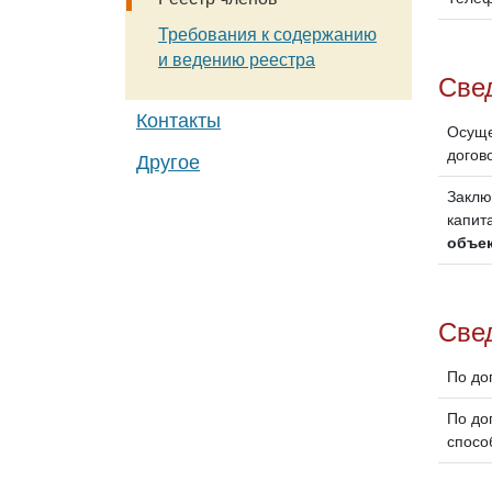
Требования к содержанию
и ведению реестра
Све
Контакты
Осуще
догов
Другое
Заклю
капит
объек
Свед
По до
По до
спосо