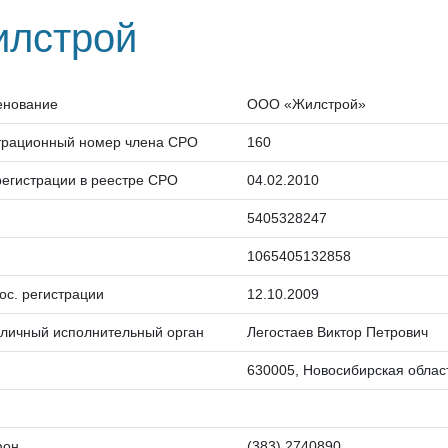
лстрой
енование
ООО «Жилстрой»
трационный номер члена СРО
160
регистрации в реестре СРО
04.02.2010
5405328247
1065405132858
гос. регистрации
12.10.2009
личный исполнительный орган
Легостаев Виктор Петрович
630005, Новосибирская область
фон
(383) 2740890