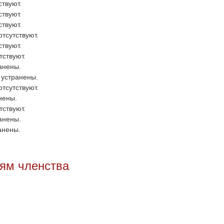
твуют.
ствуют.
ствуют.
тсутствуют.
ствуют.
тствуют.
анены.
 устранены.
тсутствуют.
нены.
тствуют.
анены.
анены.
иям членства