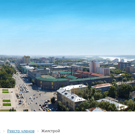
я
Реестр членов
Жилстрой