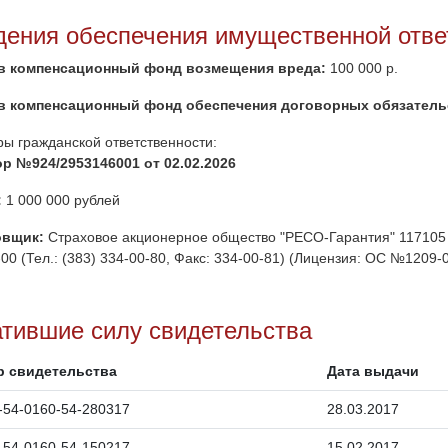
дения обеспечения имущественной отве
в компенсационный фонд возмещения вреда:
100 000 р.
в компенсационный фонд обеспечения договорных обязатель
ры гражданской ответственности:
р №924/2953146001 от 02.02.2026
:
1 000 000 рублей
овщик:
Страховое акционерное общество "РЕСО-Гарантия" 117105 , г
00 (Тел.: (383) 334-00-80, Факс: 334-00-81) (Лицензия: ОС №1209-04
атившие силу свидетельства
р свидетельства
Дата выдачи
-54-0160-54-280317
28.03.2017
-54-0160-54-150217
15.02.2017