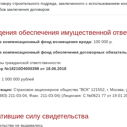
говору строительного подряда, заключенного с использованием ко
бов заключения договоров:
дения обеспечения имущественной отве
в компенсационный фонд возмещения вреда:
100 000 р.
в компенсационный фонд обеспечения договорных обязатель
ры гражданской ответственности:
р №18210D4000398 от 18.06.2018
:
1 000 000 рублей
овщик:
Страховое акционерное общество "ВСК" 121552, г. Москва, ул.
(383) 211-03-04, Факс: 211-03-04) (Лицензия: С №0621 77 от 19.01.20
атившие силу свидетельства
ельства не выдавались