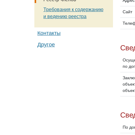
Адрес
Требования к содержанию
Сайт
и ведению реестра
Теле
Контакты
Другое
Све
Осуще
по до
Заклю
объек
объек
Свед
По до