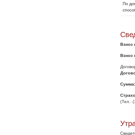
По до
спосо
Све
Взнос 
Взнос 
Догово
Догово
Сумма
Страх
(Тел.: 
Утр
Свидет