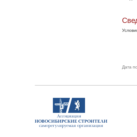
Све
Услови
Дата п