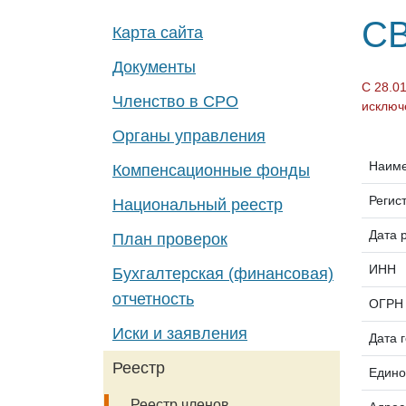
СВ
Карта сайта
Документы
С 28.0
Членство в СРО
исключ
Органы управления
Наим
Компенсационные фонды
Регис
Национальный реестр
Дата 
План проверок
ИНН
Бухгалтерская (финансовая)
отчетность
ОГРН
Иски и заявления
Дата 
Реестр
Едино
Реестр членов